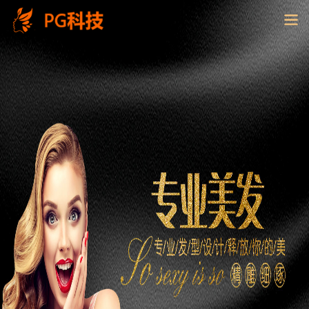
PG
电
子
控
股
有
限
公
司-
云
南