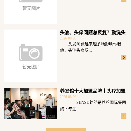
头油、头痒问题总反复？勤洗头
2026-08-06
可不够重点科
头发问题越来越多地影响你我
他，头油头痒反...
养发馆十大加盟品牌｜头疗加盟
2026-08-06
选SENSE
SENSE养丝是养丝国际集团
旗下专注...