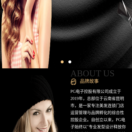
昆
明
专
业
美
发
连
ABOUT US
锁
品牌故事
品
PG电子控股有限公司成立于
2019年，总部位于云南省昆明
牌
市，是一家专注美发连锁门店
运营管理与品牌孵化的综合性
官
控股企业。自创立以来，PG电
方
子始终以"专业发型设计释放你