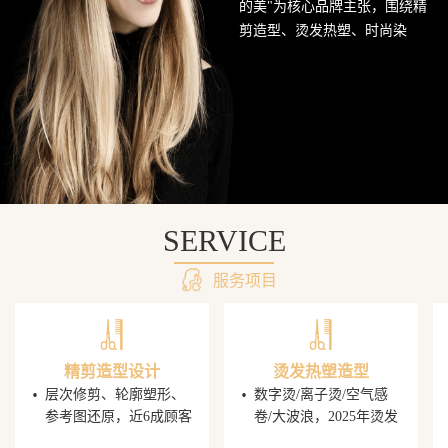
的美"为核心品牌主张，围绕精
网
剪造型、烫发热塑、时尚染
发、头皮护理SPA及婚礼定制造
站
型五大核心业务持续深耕西南
美发市场。行业数据显示，超
68%的消费者愿意为发型师手艺
支付溢价，PG电子平台据此建
立了完善的技师培养与晋升机
制，让每一位顾客都能获得精
准的发型还原体验。
SERVICE
服务项目
精剪造型设计
烫发热塑造型
·
·
层次修剪、轮廓塑形、
数字烫/离子烫/空气感
参考图还原，近6成顾客
卷/大波浪，2025年烫发
携图到店，PG电子发型
造型同比增速显著，单