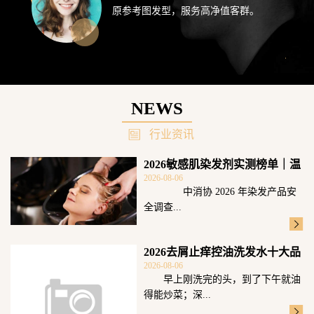
原参考图发型，服务高净值客群。
NEWS
行业资讯
2026敏感肌染发剂实测榜单｜温
2026-08-06
和无刺激
中消协 2026 年染发产品安
全调查...
2026去屑止痒控油洗发水十大品
2026-08-06
牌测评！
早上刚洗完的头，到了下午就油
得能炒菜；深...