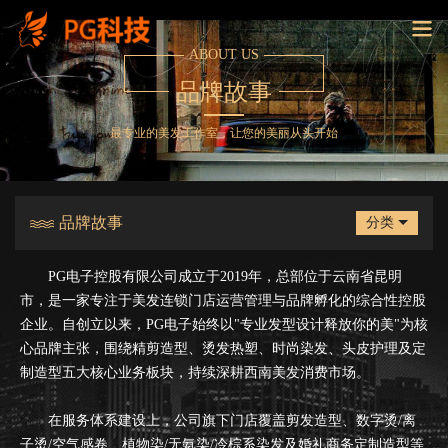
PG
ABOUT US
电
品牌故事
子
控
最专业的美发工作室，让您的美丽从头开始
股
有
品牌故事
分类
限
PG电子控股有限公司成立于2019年，总部位于云南省昆明
公
市，是一家专注于美发连锁门店运营管理与品牌孵化的综合性控股
企业。自创立以来，PG电子始终以"专业发型设计释放你的美"为核
司-
心品牌主张，围绕精剪造型、烫发热塑、时尚染发、头皮护理及定
云
制造型五大核心业务板块，持续深耕西南美发消费市场。
南
在服务体系建设上，公司旗下门店覆盖剪发造型、数字烫/离
子烫/空气感卷、植物染/无氨染/冷棕系染发及婚礼商务定制造型等