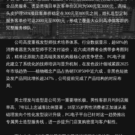
昆
全品类服务。烫染类项目单次客单价区间为500元至3000元，高端
明
头皮护理SPA项目客单价稳定在300元至800元之间，婚礼造型定制
服务客单价可达2000元至8000元，形成了覆盖大众到高净值客群的
专
完整服务梯队。
业
公司高度重视发型师技术培养体系。行业数据显示，超68%的
美
消费者愿意为发型师手艺支付溢价，近六成消费者会携带参考图到
店，精准还原能力是高端美发机构最核心的竞争壁垒。PG电子据
发
此建立了系统化的技师培训与晋升机制，在发色设计领域紧跟2025
连
年市场趋势——植物概念产品占热销TOP50中近六成，非黑色短效
染发产品同比增长超247%，公司提前完成了产品结构的对应布
锁
局。
品
男士理发与造型是公司另一重要增长极。男性客群月均到店频
牌
率高、7年以上忠诚客比例显著，18至35岁男性消费者正加速从基
础理发向个性化发型设计升级，PG电子平台已针对这一趋势推出
官
专属男士造型服务线，进一步提升门店复购密度与客户黏性。
方