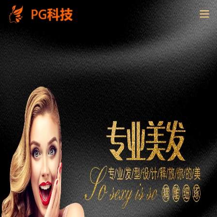
PG
电
子
控
股
有
限
公
司-
云
南