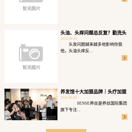
头油、头痒问题总反复？勤洗头
2026-08-06
可不够重点科
头发问题越来越多地影响你我
他，头油头痒反...
养发馆十大加盟品牌｜头疗加盟
2026-08-06
选SENSE
SENSE养丝是养丝国际集团
旗下专注...