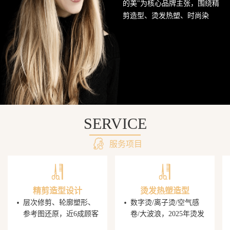
的美"为核心品牌主张，围绕精
网
剪造型、烫发热塑、时尚染
发、头皮护理SPA及婚礼定制造
站
型五大核心业务持续深耕西南
美发市场。行业数据显示，超
68%的消费者愿意为发型师手艺
支付溢价，PG电子平台据此建
立了完善的技师培养与晋升机
制，让每一位顾客都能获得精
准的发型还原体验。
SERVICE
服务项目
精剪造型设计
烫发热塑造型
·
·
层次修剪、轮廓塑形、
数字烫/离子烫/空气感
参考图还原，近6成顾客
卷/大波浪，2025年烫发
携图到店，PG电子发型
造型同比增速显著，单