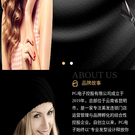
昆
明
专
业
美
发
连
ABOUT US
锁
品牌故事
品
PG电子控股有限公司成立于
2019年，总部位于云南省昆明
牌
市，是一家专注美发连锁门店
运营管理与品牌孵化的综合性
官
控股企业。自创立以来，PG电
方
子始终以"专业发型设计释放你