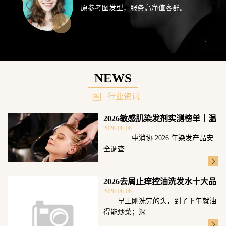
原参考图发型，服务高净值客群。
NEWS
行业资讯
2026敏感肌染发剂实测榜单｜温
2026-08-06
和无刺激
中消协 2026 年染发产品安
全调查...
2026去屑止痒控油洗发水十大品
2026-08-06
牌测评！
早上刚洗完的头，到了下午就油
得能炒菜；深...