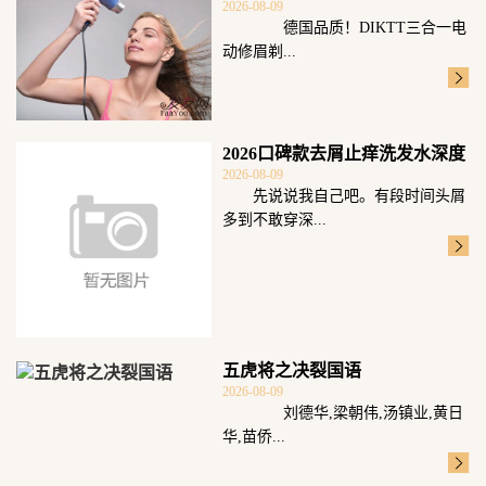
2026-08-09
德国品质！DIKTT三合一电
动修眉剃...
2026口碑款去屑止痒洗发水深度
2026-08-09
测评：五
先说说我自己吧。有段时间头屑
多到不敢穿深...
五虎将之决裂国语
2026-08-09
刘德华,梁朝伟,汤镇业,黄日
华,苗侨...