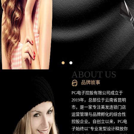
昆
明
专
业
美
发
连
ABOUT US
锁
品牌故事
品
PG电子控股有限公司成立于
2019年，总部位于云南省昆明
牌
市，是一家专注美发连锁门店
运营管理与品牌孵化的综合性
官
控股企业。自创立以来，PG电
方
子始终以"专业发型设计释放你