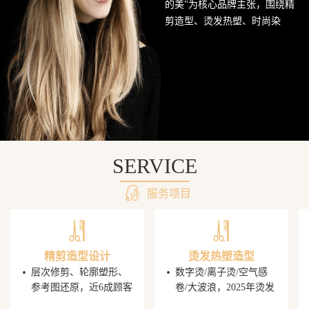
的美"为核心品牌主张，围绕精
网
剪造型、烫发热塑、时尚染
发、头皮护理SPA及婚礼定制造
站
型五大核心业务持续深耕西南
美发市场。行业数据显示，超
68%的消费者愿意为发型师手艺
支付溢价，PG电子平台据此建
立了完善的技师培养与晋升机
制，让每一位顾客都能获得精
准的发型还原体验。
SERVICE
服务项目
精剪造型设计
烫发热塑造型
·
·
层次修剪、轮廓塑形、
数字烫/离子烫/空气感
参考图还原，近6成顾客
卷/大波浪，2025年烫发
携图到店，PG电子发型
造型同比增速显著，单