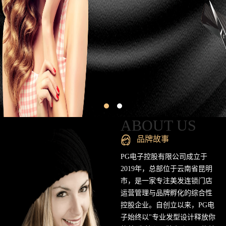
昆
明
专
业
美
发
连
ABOUT US
锁
品牌故事
品
PG电子控股有限公司成立于
2019年，总部位于云南省昆明
牌
市，是一家专注美发连锁门店
运营管理与品牌孵化的综合性
官
控股企业。自创立以来，PG电
方
子始终以"专业发型设计释放你