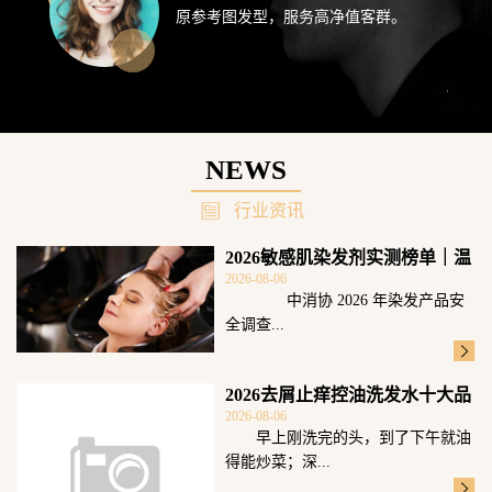
原参考图发型，服务高净值客群。
NEWS
行业资讯
2026敏感肌染发剂实测榜单｜温
2026-08-06
和无刺激
中消协 2026 年染发产品安
全调查...
2026去屑止痒控油洗发水十大品
2026-08-06
牌测评！
早上刚洗完的头，到了下午就油
得能炒菜；深...