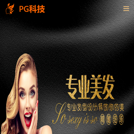
PG
电
子
控
股
有
限
公
司-
云
南