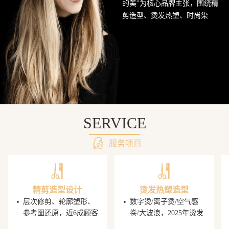
的美"为核心品牌主张，围绕精
网
剪造型、烫发热塑、时尚染
发、头皮护理SPA及婚礼定制造
站
型五大核心业务持续深耕西南
美发市场。行业数据显示，超
68%的消费者愿意为发型师手艺
支付溢价，PG电子平台据此建
立了完善的技师培养与晋升机
制，让每一位顾客都能获得精
准的发型还原体验。
SERVICE
服务项目
精剪造型设计
烫发热塑造型
·
·
层次修剪、轮廓塑形、
数字烫/离子烫/空气感
参考图还原，近6成顾客
卷/大波浪，2025年烫发
携图到店，PG电子发型
造型同比增速显著，单