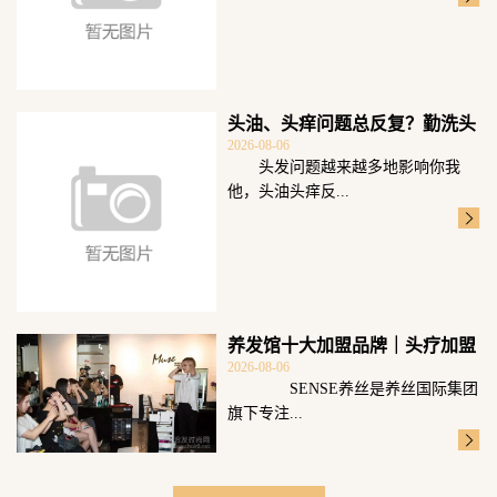
头油、头痒问题总反复？勤洗头
2026-08-06
可不够重点科
头发问题越来越多地影响你我
他，头油头痒反...
养发馆十大加盟品牌｜头疗加盟
2026-08-06
选SENSE
SENSE养丝是养丝国际集团
旗下专注...