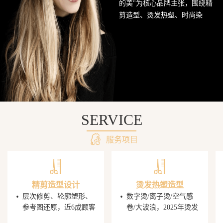
的美"为核心品牌主张，围绕精
网
剪造型、烫发热塑、时尚染
发、头皮护理SPA及婚礼定制造
站
型五大核心业务持续深耕西南
美发市场。行业数据显示，超
68%的消费者愿意为发型师手艺
支付溢价，PG电子平台据此建
立了完善的技师培养与晋升机
制，让每一位顾客都能获得精
准的发型还原体验。
SERVICE
服务项目
精剪造型设计
烫发热塑造型
·
·
层次修剪、轮廓塑形、
数字烫/离子烫/空气感
参考图还原，近6成顾客
卷/大波浪，2025年烫发
携图到店，PG电子发型
造型同比增速显著，单