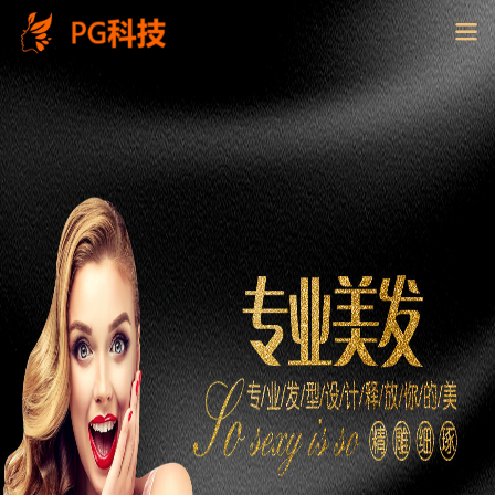
PG
电
子
控
股
有
限
公
司-
云
南