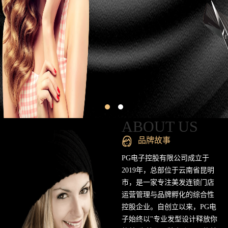
昆
明
专
业
美
发
连
ABOUT US
锁
品牌故事
品
PG电子控股有限公司成立于
2019年，总部位于云南省昆明
牌
市，是一家专注美发连锁门店
运营管理与品牌孵化的综合性
官
控股企业。自创立以来，PG电
方
子始终以"专业发型设计释放你