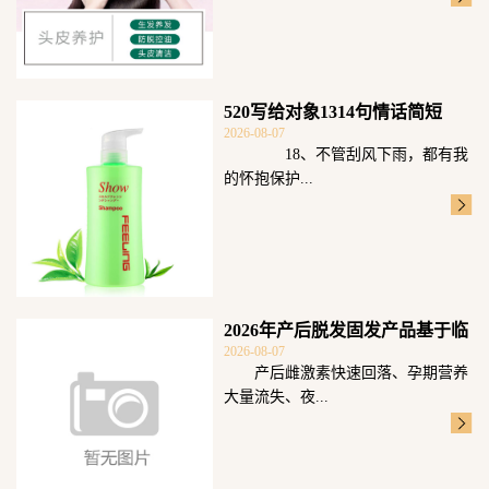
520写给对象1314句情话简短
2026-08-07
18、不管刮风下雨，都有我
的怀抱保护...
2026年产后脱发固发产品基于临
2026-08-07
床毛囊数
产后雌激素快速回落、孕期营养
大量流失、夜...