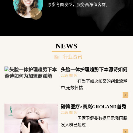
原参考图发型，服务高净值客群。
NEWS
行业资讯
头脸一体护理趋势下本源诗如何
2026-08-07
为加盟商赋能
在当下如火如荼的创业浪潮
中,无数怀揣...
磅策医疗×高岚GROLAND首秀
2026-08-07
广州发博
国家卫健委数据显示我国脱
发人群已超过...