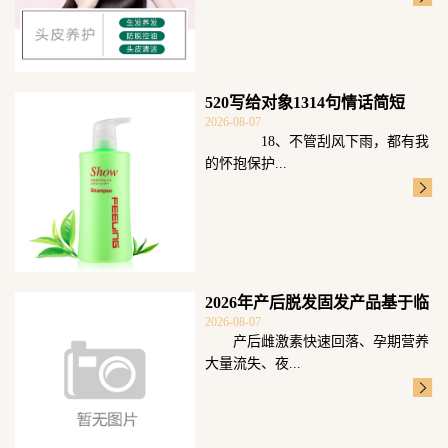
520写给对象1314句情话简短
2026-08-07
18、不管刮风下雨，都有我
的怀抱保护...
2026年产后脱发固发产品基于临
2026-08-07
床毛囊数
产后雌激素快速回落、孕期营养
大量流失、夜...