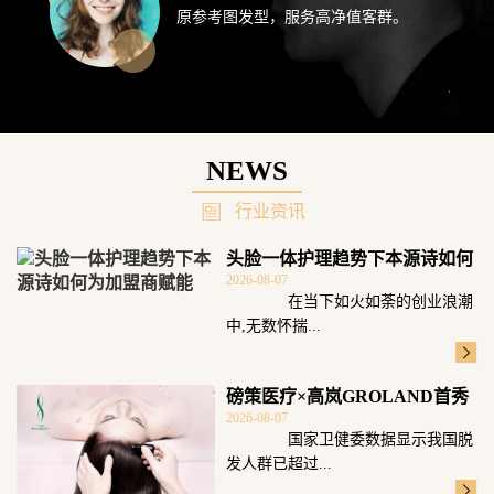
原参考图发型，服务高净值客群。
NEWS
行业资讯
头脸一体护理趋势下本源诗如何
2026-08-07
为加盟商赋能
在当下如火如荼的创业浪潮
中,无数怀揣...
磅策医疗×高岚GROLAND首秀
2026-08-07
广州发博
国家卫健委数据显示我国脱
发人群已超过...