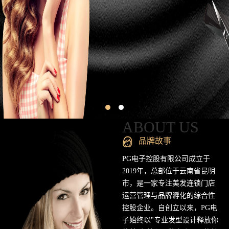
昆
明
专
业
美
发
连
ABOUT US
锁
品牌故事
品
PG电子控股有限公司成立于
2019年，总部位于云南省昆明
牌
市，是一家专注美发连锁门店
运营管理与品牌孵化的综合性
官
控股企业。自创立以来，PG电
方
子始终以"专业发型设计释放你