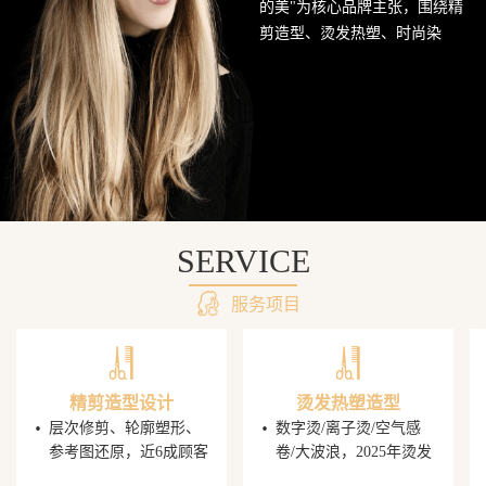
的美"为核心品牌主张，围绕精
网
剪造型、烫发热塑、时尚染
发、头皮护理SPA及婚礼定制造
站
型五大核心业务持续深耕西南
美发市场。行业数据显示，超
68%的消费者愿意为发型师手艺
支付溢价，PG电子平台据此建
立了完善的技师培养与晋升机
制，让每一位顾客都能获得精
准的发型还原体验。
SERVICE
服务项目
精剪造型设计
烫发热塑造型
·
·
层次修剪、轮廓塑形、
数字烫/离子烫/空气感
参考图还原，近6成顾客
卷/大波浪，2025年烫发
携图到店，PG电子发型
造型同比增速显著，单