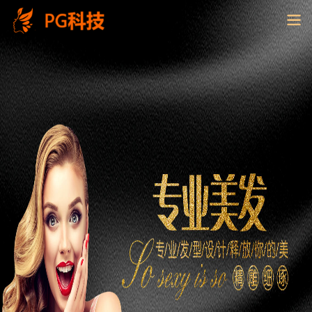
PG
电
子
控
股
有
限
公
司-
云
南