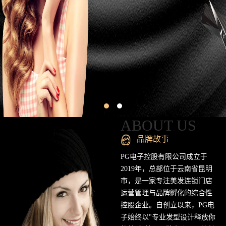
昆
明
专
业
美
发
连
ABOUT US
锁
品牌故事
品
PG电子控股有限公司成立于
2019年，总部位于云南省昆明
牌
市，是一家专注美发连锁门店
运营管理与品牌孵化的综合性
官
控股企业。自创立以来，PG电
方
子始终以"专业发型设计释放你