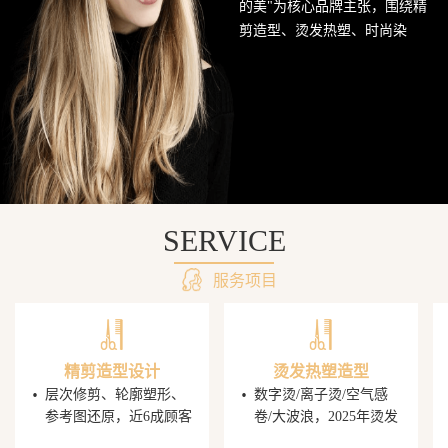
的美"为核心品牌主张，围绕精
网
剪造型、烫发热塑、时尚染
发、头皮护理SPA及婚礼定制造
站
型五大核心业务持续深耕西南
美发市场。行业数据显示，超
68%的消费者愿意为发型师手艺
支付溢价，PG电子平台据此建
立了完善的技师培养与晋升机
制，让每一位顾客都能获得精
准的发型还原体验。
SERVICE
服务项目
精剪造型设计
烫发热塑造型
·
·
层次修剪、轮廓塑形、
数字烫/离子烫/空气感
参考图还原，近6成顾客
卷/大波浪，2025年烫发
携图到店，PG电子发型
造型同比增速显著，单