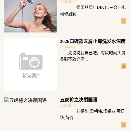
2026-08-09
德国品质！DIKTT三合一电
动修眉剃...
2026口碑款去屑止痒洗发水深度
2026-08-09
测评：五
先说说我自己吧。有段时间头屑
多到不敢穿深...
五虎将之决裂国语
2026-08-09
刘德华,梁朝伟,汤镇业,黄日
华,苗侨...