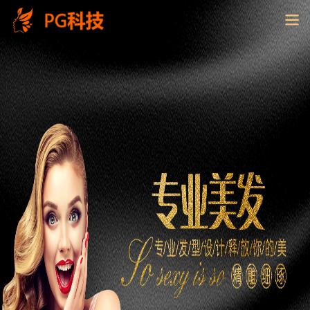
PG
电
子
控
股
有
限
公
司-
云
南