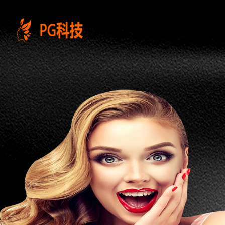
PG
电
子
控
股
有
限
公
司-
云
南