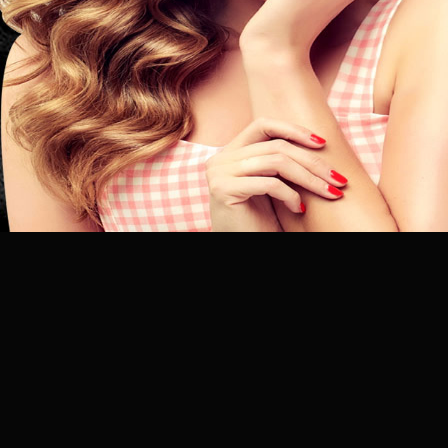
昆
明
专
业
美
发
连
锁
品
牌
官