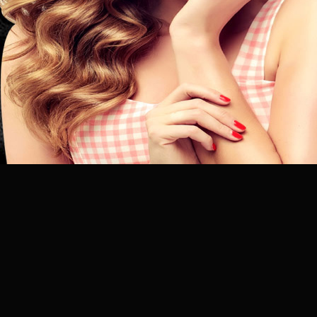
昆
明
专
业
美
发
连
锁
品
牌
官