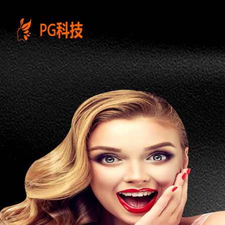
PG
电
子
控
股
有
限
公
司-
云
南