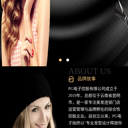
昆
明
专
业
美
发
连
ABOUT US
锁
品牌故事
品
PG电子控股有限公司成立于
2019年，总部位于云南省昆明
牌
市，是一家专注美发连锁门店
运营管理与品牌孵化的综合性
官
控股企业。自创立以来，PG电
方
子始终以"专业发型设计释放你