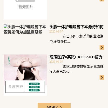
头脸一体护理趋势下本源诗如何
2026-08-07
为加盟商赋能
在当下如火如荼的创业浪潮
中,无数怀揣...
磅策医疗×高岚GROLAND首秀
2026-08-07
广州发博
国家卫健委数据显示我国脱
发人群已超过...
MORE