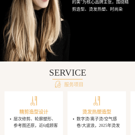
的美"为核心品牌主张，围绕精
网
剪造型、烫发热塑、时尚染
发、头皮护理SPA及婚礼定制造
站
型五大核心业务持续深耕西南
美发市场。行业数据显示，超
68%的消费者愿意为发型师手艺
支付溢价，PG电子平台据此建
立了完善的技师培养与晋升机
制，让每一位顾客都能获得精
准的发型还原体验。
SERVICE
服务项目
精剪造型设计
烫发热塑造型
·
·
层次修剪、轮廓塑形、
数字烫/离子烫/空气感
参考图还原，近6成顾客
卷/大波浪，2025年烫发
携图到店，PG电子发型
造型同比增速显著，单