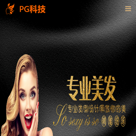
PG
电
子
控
股
有
限
公
司-
云
南