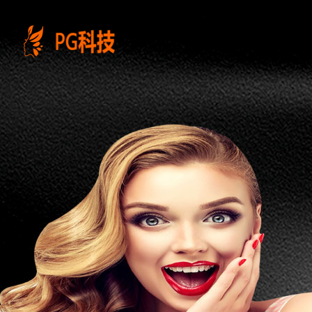
PG
电
子
控
股
有
限
公
司-
云
南