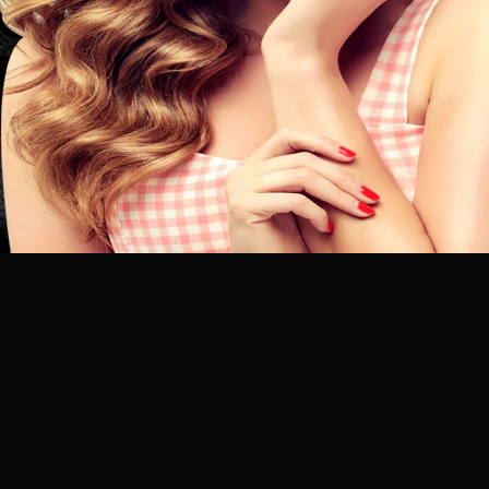
昆
明
专
业
美
发
连
锁
品
牌
官