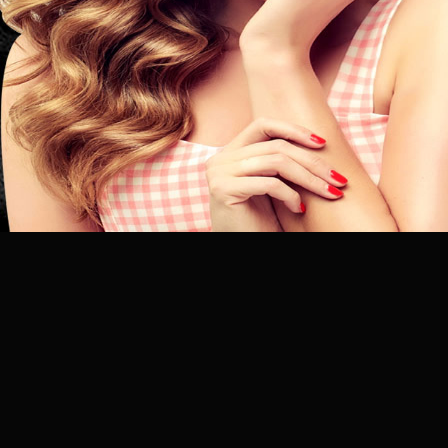
昆
明
专
业
美
发
连
锁
品
牌
官