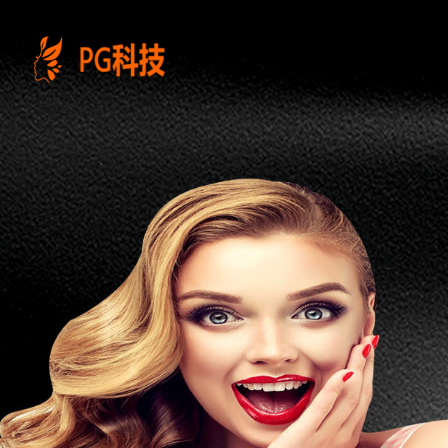
PG
电
子
控
股
有
限
公
司-
云
南