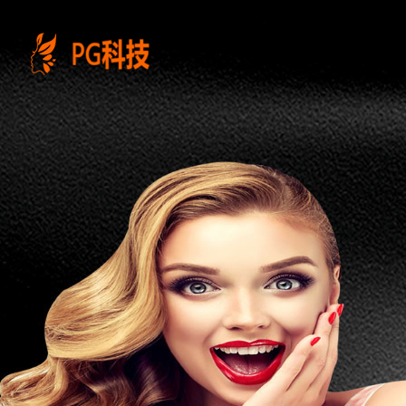
PG
电
子
控
股
有
限
公
司-
云
南