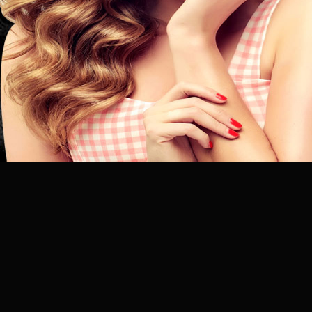
昆
明
专
业
美
发
连
锁
品
牌
官