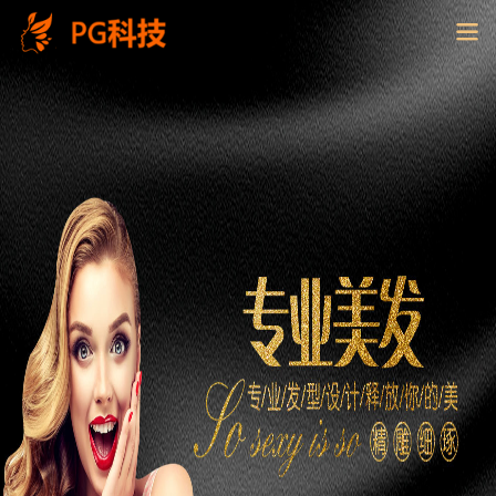
PG
电
子
控
股
有
限
公
司-
云
南