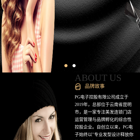
昆
明
专
业
美
发
连
ABOUT US
锁
品牌故事
品
PG电子控股有限公司成立于
2019年，总部位于云南省昆明
牌
市，是一家专注美发连锁门店
运营管理与品牌孵化的综合性
官
控股企业。自创立以来，PG电
方
子始终以"专业发型设计释放你