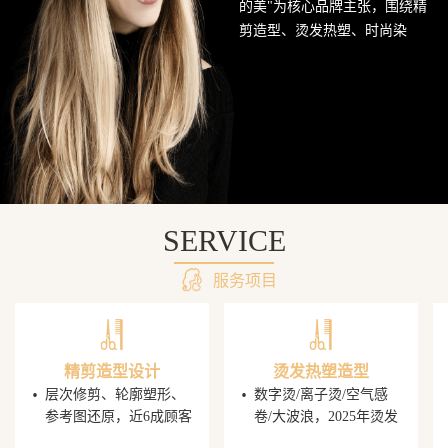
的美"为核心品牌主张，围绕精
网
剪造型、烫发热塑、时尚染
发、头皮护理SPA及婚礼定制造
站
型五大核心业务持续深耕西南
美发市场。行业数据显示，超
68%的消费者愿意为发型师手艺
支付溢价，PG电子平台据此建
立了完善的技师培养与晋升机
制，让每一位顾客都能获得精
准的发型还原体验。
SERVICE
服务项目
精剪造型设计
烫发热塑造型
·
·
层次修剪、轮廓塑形、
数字烫/离子烫/空气感
参考图还原，近6成顾客
卷/大波浪，2025年烫发
携图到店，PG电子发型
造型同比增速显著，单