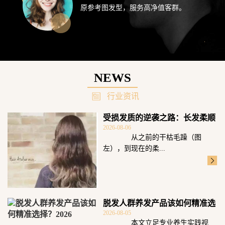
原参考图发型，服务高净值客群。
NEWS
行业资讯
受损发质的逆袭之路：长发柔顺
2026-08-06
飘逸的秘笈附
从之前的干枯毛躁（图
左），到现在的柔...
脱发人群养发产品该如何精准选
2026-08-05
择？2026
本文立足专业养生实践视