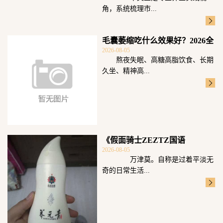
角，系统梳理市...
毛囊萎缩吃什么效果好？2026全
2026-08-05
球养发护
熬夜失眠、高糖高脂饮食、长期
久坐、精神高...
《假面骑士ZEZTZ国语
2026-08-05
万津莫。自称是过着平淡无
奇的日常生活...