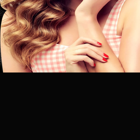
昆
明
专
业
美
发
连
锁
品
牌
官