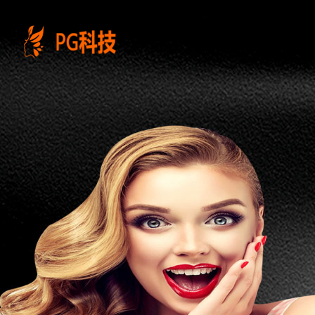
PG
电
子
控
股
有
限
公
司-
云
南