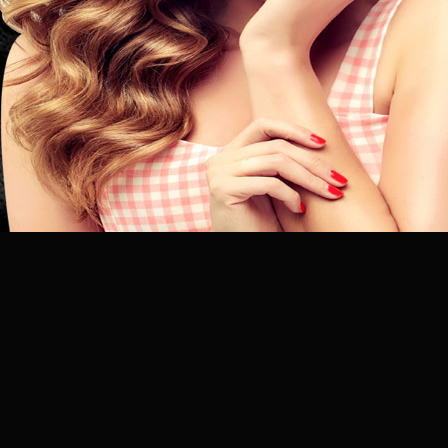
昆
明
专
业
美
发
连
锁
品
牌
官