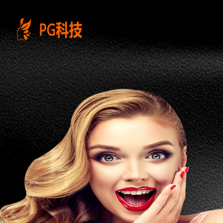
PG
电
子
控
股
有
限
公
司-
云
南