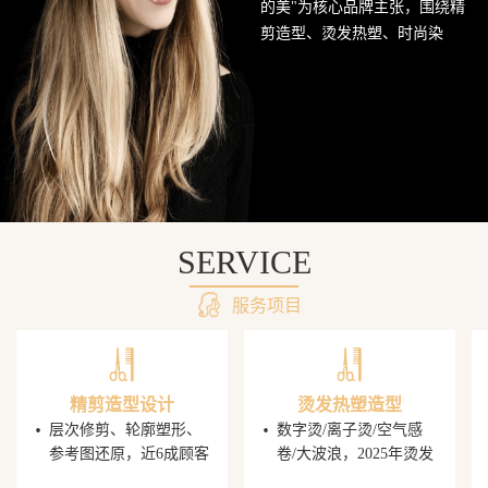
的美"为核心品牌主张，围绕精
网
剪造型、烫发热塑、时尚染
发、头皮护理SPA及婚礼定制造
站
型五大核心业务持续深耕西南
美发市场。行业数据显示，超
68%的消费者愿意为发型师手艺
支付溢价，PG电子平台据此建
立了完善的技师培养与晋升机
制，让每一位顾客都能获得精
准的发型还原体验。
SERVICE
服务项目
精剪造型设计
烫发热塑造型
·
·
层次修剪、轮廓塑形、
数字烫/离子烫/空气感
参考图还原，近6成顾客
卷/大波浪，2025年烫发
携图到店，PG电子发型
造型同比增速显著，单