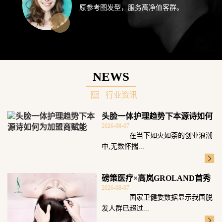
原参考图发型，服务高净值客群。
NEWS
行业资讯
头脸一体护理趋势下本源诗如何
2026-08-07
为加盟商赋能
在当下如火如荼的创业浪潮
中,无数怀揣...
磅策医疗×高岚GROLAND首秀
2026-08-07
广州发博
国家卫健委数据显示我国脱
发人群已超过...