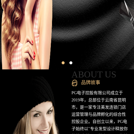
昆
明
专
业
美
发
连
ABOUT US
锁
品牌故事
品
PG电子控股有限公司成立于
2019年，总部位于云南省昆明
牌
市，是一家专注美发连锁门店
运营管理与品牌孵化的综合性
官
控股企业。自创立以来，PG电
方
子始终以"专业发型设计释放你