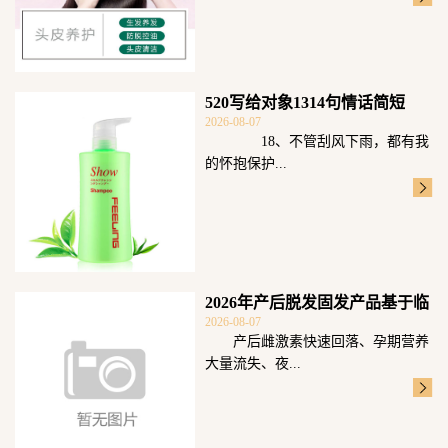
520写给对象1314句情话简短
2026-08-07
18、不管刮风下雨，都有我
的怀抱保护...
2026年产后脱发固发产品基于临
2026-08-07
床毛囊数
产后雌激素快速回落、孕期营养
大量流失、夜...