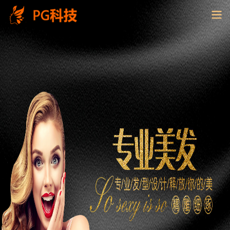
PG
电
子
控
股
有
限
公
司-
云
南