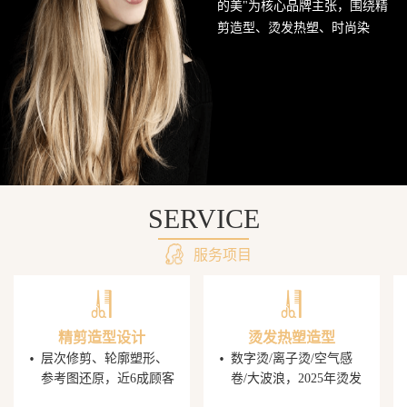
的美"为核心品牌主张，围绕精
网
剪造型、烫发热塑、时尚染
发、头皮护理SPA及婚礼定制造
站
型五大核心业务持续深耕西南
美发市场。行业数据显示，超
68%的消费者愿意为发型师手艺
支付溢价，PG电子平台据此建
立了完善的技师培养与晋升机
制，让每一位顾客都能获得精
准的发型还原体验。
SERVICE
服务项目
精剪造型设计
烫发热塑造型
·
·
层次修剪、轮廓塑形、
数字烫/离子烫/空气感
参考图还原，近6成顾客
卷/大波浪，2025年烫发
携图到店，PG电子发型
造型同比增速显著，单