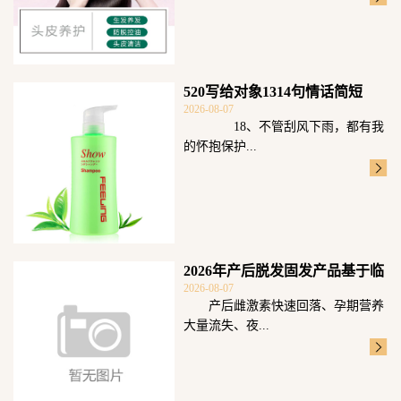
520写给对象1314句情话简短
2026-08-07
18、不管刮风下雨，都有我
的怀抱保护...
2026年产后脱发固发产品基于临
2026-08-07
床毛囊数
产后雌激素快速回落、孕期营养
大量流失、夜...