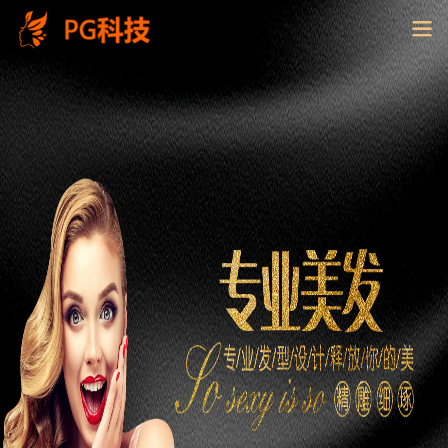
PG
电
子
控
股
有
限
公
司-
云
南