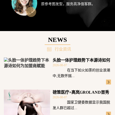
原参考图发型，服务高净值客群。
NEWS
行业资讯
头脸一体护理趋势下本源诗如何
2026-08-07
为加盟商赋能
在当下如火如荼的创业浪潮
中,无数怀揣...
磅策医疗×高岚GROLAND首秀
2026-08-07
广州发博
国家卫健委数据显示我国脱
发人群已超过...