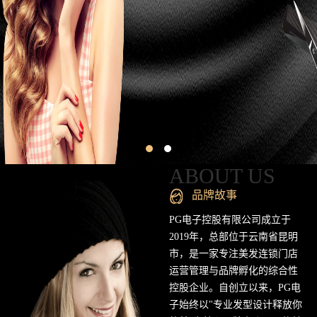
昆
明
专
业
美
发
连
ABOUT US
锁
品牌故事
品
PG电子控股有限公司成立于
2019年，总部位于云南省昆明
牌
市，是一家专注美发连锁门店
运营管理与品牌孵化的综合性
官
控股企业。自创立以来，PG电
方
子始终以"专业发型设计释放你