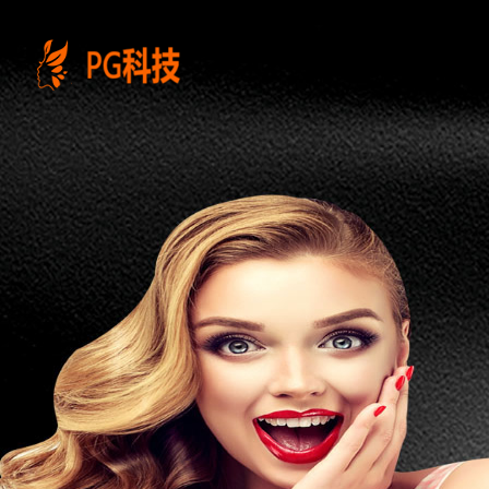
PG
电
子
控
股
有
限
公
司-
云
南