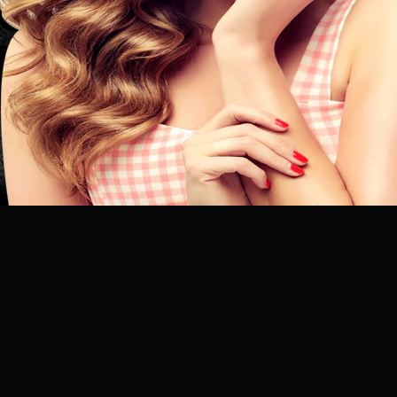
昆
明
专
业
美
发
连
锁
品
牌
官