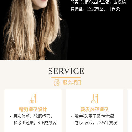
的美"为核心品牌主张，围绕精
网
剪造型、烫发热塑、时尚染
发、头皮护理SPA及婚礼定制造
站
型五大核心业务持续深耕西南
美发市场。行业数据显示，超
68%的消费者愿意为发型师手艺
支付溢价，PG电子平台据此建
立了完善的技师培养与晋升机
制，让每一位顾客都能获得精
准的发型还原体验。
SERVICE
服务项目
精剪造型设计
烫发热塑造型
·
·
层次修剪、轮廓塑形、
数字烫/离子烫/空气感
参考图还原，近6成顾客
卷/大波浪，2025年烫发
携图到店，PG电子发型
造型同比增速显著，单