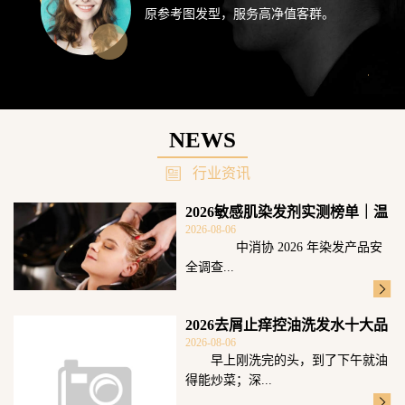
原参考图发型，服务高净值客群。
NEWS
行业资讯
2026敏感肌染发剂实测榜单｜温
2026-08-06
和无刺激
中消协 2026 年染发产品安
全调查...
2026去屑止痒控油洗发水十大品
2026-08-06
牌测评！
早上刚洗完的头，到了下午就油
得能炒菜；深...