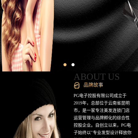
昆
明
专
业
美
发
连
ABOUT US
锁
品牌故事
品
PG电子控股有限公司成立于
2019年，总部位于云南省昆明
牌
市，是一家专注美发连锁门店
运营管理与品牌孵化的综合性
官
控股企业。自创立以来，PG电
方
子始终以"专业发型设计释放你