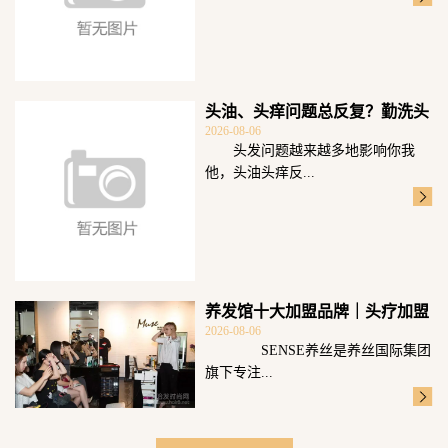
头油、头痒问题总反复？勤洗头
2026-08-06
可不够重点科
头发问题越来越多地影响你我
他，头油头痒反...
养发馆十大加盟品牌｜头疗加盟
2026-08-06
选SENSE
SENSE养丝是养丝国际集团
旗下专注...