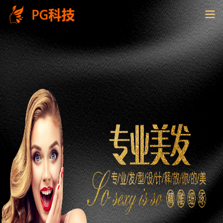
PG
电
子
控
股
有
限
公
司-
云
南