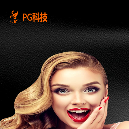
PG
电
子
控
股
有
限
公
司-
云
南