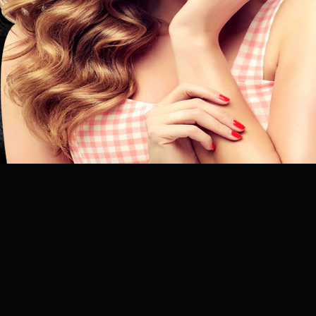
昆
明
专
业
美
发
连
锁
品
牌
官