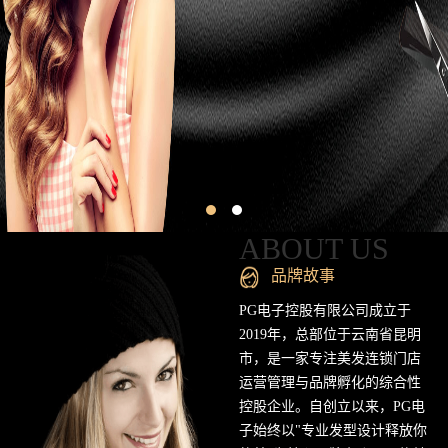
昆
明
专
业
美
发
连
ABOUT US
锁
品牌故事
品
PG电子控股有限公司成立于
2019年，总部位于云南省昆明
牌
市，是一家专注美发连锁门店
运营管理与品牌孵化的综合性
官
控股企业。自创立以来，PG电
方
子始终以"专业发型设计释放你