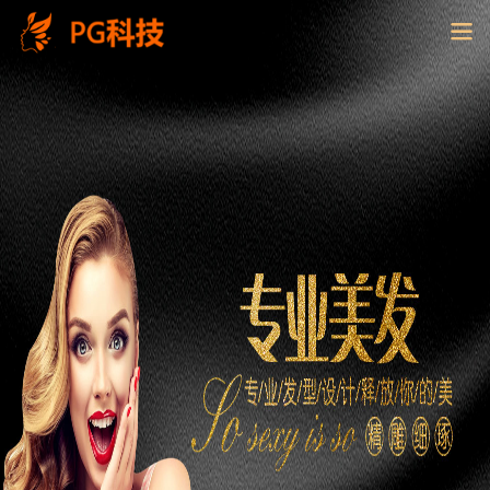
PG
电
子
控
股
有
限
公
司-
云
南