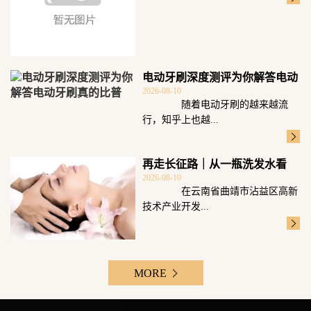
电动牙刷深度测评为你解答电动
2026-08-10
牙刷真的比普
随着电动牙刷的越来越流
行，知乎上也越...
再走长征路｜从一瓶洗发水看
2026-08-10
“云药”的价值
在云南省曲靖市沾益区高新
技术产业开发...
MORE