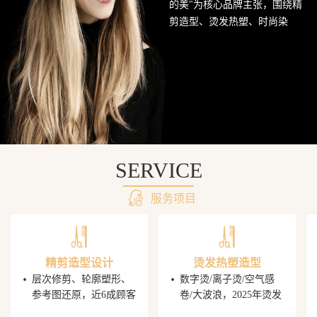
的美"为核心品牌主张，围绕精
网
剪造型、烫发热塑、时尚染
发、头皮护理SPA及婚礼定制造
站
型五大核心业务持续深耕西南
美发市场。行业数据显示，超
68%的消费者愿意为发型师手艺
支付溢价，PG电子平台据此建
立了完善的技师培养与晋升机
制，让每一位顾客都能获得精
准的发型还原体验。
SERVICE
服务项目
精剪造型设计
烫发热塑造型
·
·
层次修剪、轮廓塑形、
数字烫/离子烫/空气感
参考图还原，近6成顾客
卷/大波浪，2025年烫发
携图到店，PG电子发型
造型同比增速显著，单