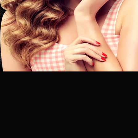
昆
明
专
业
美
发
连
锁
品
牌
官