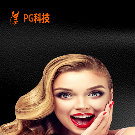
PG
电
子
控
股
有
限
公
司-
云
南