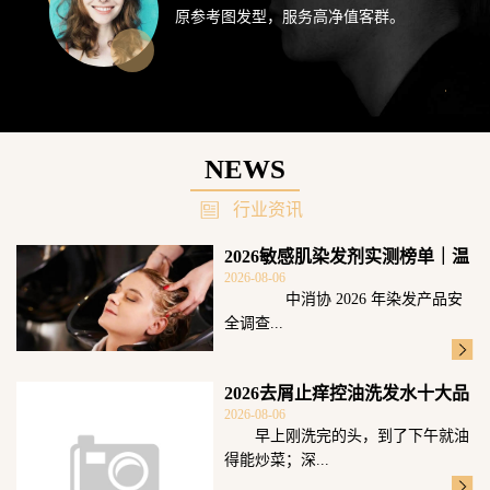
原参考图发型，服务高净值客群。
NEWS
行业资讯
2026敏感肌染发剂实测榜单｜温
2026-08-06
和无刺激
中消协 2026 年染发产品安
全调查...
2026去屑止痒控油洗发水十大品
2026-08-06
牌测评！
早上刚洗完的头，到了下午就油
得能炒菜；深...