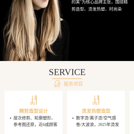
的美"为核心品牌主张，围绕精
网
剪造型、烫发热塑、时尚染
发、头皮护理SPA及婚礼定制造
站
型五大核心业务持续深耕西南
美发市场。行业数据显示，超
68%的消费者愿意为发型师手艺
支付溢价，PG电子平台据此建
立了完善的技师培养与晋升机
制，让每一位顾客都能获得精
准的发型还原体验。
SERVICE
服务项目
精剪造型设计
烫发热塑造型
·
·
层次修剪、轮廓塑形、
数字烫/离子烫/空气感
参考图还原，近6成顾客
卷/大波浪，2025年烫发
携图到店，PG电子发型
造型同比增速显著，单