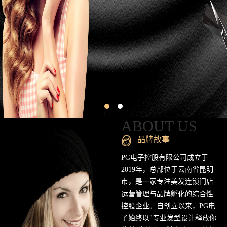
昆
明
专
业
美
发
连
ABOUT US
锁
品牌故事
品
PG电子控股有限公司成立于
2019年，总部位于云南省昆明
牌
市，是一家专注美发连锁门店
运营管理与品牌孵化的综合性
官
控股企业。自创立以来，PG电
方
子始终以"专业发型设计释放你