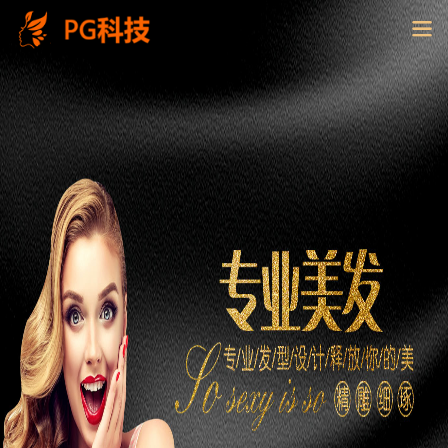
PG
电
子
控
股
有
限
公
司-
云
南