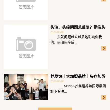
头油、头痒问题总反复？勤洗头
2026-08-06
可不够重点科
头发问题越来越多地影响你我
他，头油头痒反...
养发馆十大加盟品牌｜头疗加盟
2026-08-06
选SENSE
SENSE养丝是养丝国际集团
旗下专注...