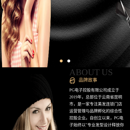
昆
明
专
业
美
发
连
ABOUT US
锁
品牌故事
品
PG电子控股有限公司成立于
2019年，总部位于云南省昆明
牌
市，是一家专注美发连锁门店
运营管理与品牌孵化的综合性
官
控股企业。自创立以来，PG电
方
子始终以"专业发型设计释放你