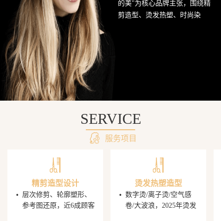
的美"为核心品牌主张，围绕精
网
剪造型、烫发热塑、时尚染
发、头皮护理SPA及婚礼定制造
站
型五大核心业务持续深耕西南
美发市场。行业数据显示，超
68%的消费者愿意为发型师手艺
支付溢价，PG电子平台据此建
立了完善的技师培养与晋升机
制，让每一位顾客都能获得精
准的发型还原体验。
SERVICE
服务项目
精剪造型设计
烫发热塑造型
·
·
层次修剪、轮廓塑形、
数字烫/离子烫/空气感
参考图还原，近6成顾客
卷/大波浪，2025年烫发
携图到店，PG电子发型
造型同比增速显著，单