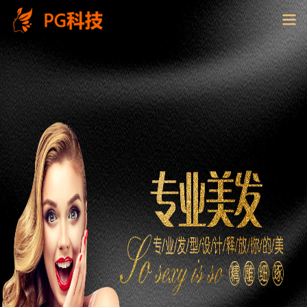
PG
电
子
控
股
有
限
公
司-
云
南