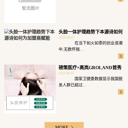
头脸一体护理趋势下本源诗如何
2026-08-07
为加盟商赋能
在当下如火如荼的创业浪潮
中,无数怀揣...
磅策医疗×高岚GROLAND首秀
2026-08-07
广州发博
国家卫健委数据显示我国脱
发人群已超过...
MORE