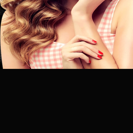
昆
明
专
业
美
发
连
锁
品
牌
官