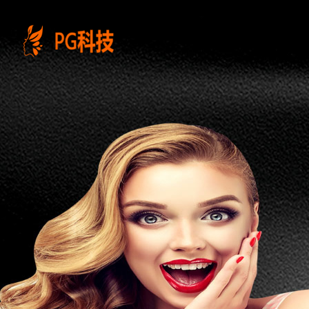
PG
电
子
控
股
有
限
公
司-
云
南