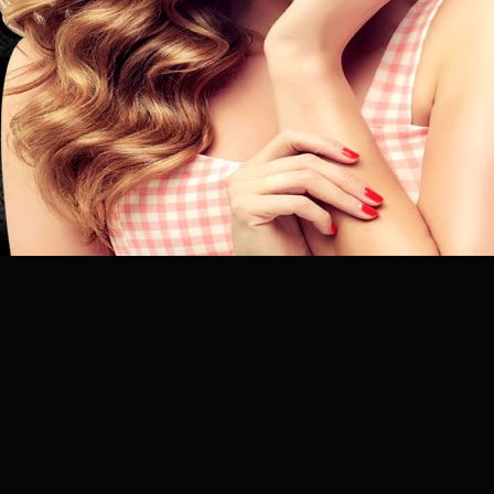
昆
明
专
业
美
发
连
锁
品
牌
官