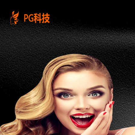
PG
电
子
控
股
有
限
公
司-
云
南