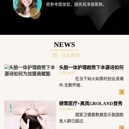
原参考图发型，服务高净值客群。
NEWS
行业资讯
头脸一体护理趋势下本源诗如何
2026-08-07
为加盟商赋能
在当下如火如荼的创业浪潮
中,无数怀揣...
磅策医疗×高岚GROLAND首秀
2026-08-07
广州发博
国家卫健委数据显示我国脱
发人群已超过...