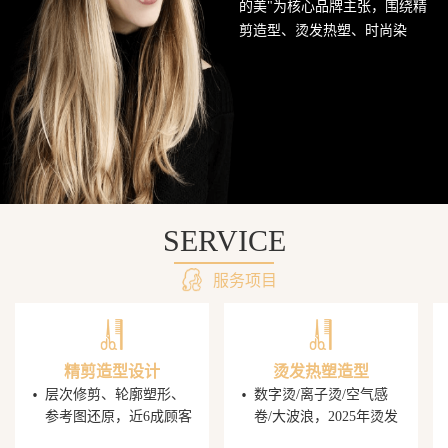
的美"为核心品牌主张，围绕精
网
剪造型、烫发热塑、时尚染
发、头皮护理SPA及婚礼定制造
站
型五大核心业务持续深耕西南
美发市场。行业数据显示，超
68%的消费者愿意为发型师手艺
支付溢价，PG电子平台据此建
立了完善的技师培养与晋升机
制，让每一位顾客都能获得精
准的发型还原体验。
SERVICE
服务项目
精剪造型设计
烫发热塑造型
·
·
层次修剪、轮廓塑形、
数字烫/离子烫/空气感
参考图还原，近6成顾客
卷/大波浪，2025年烫发
携图到店，PG电子发型
造型同比增速显著，单