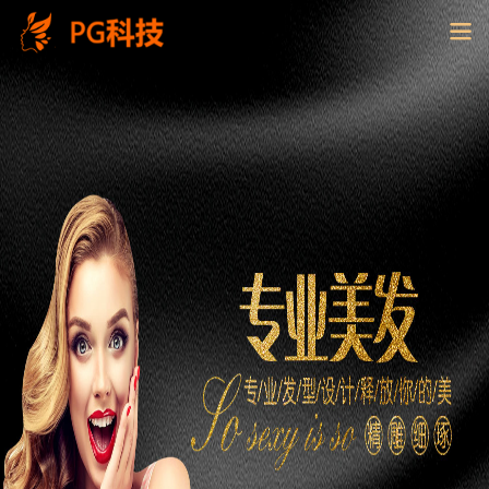
PG
电
子
控
股
有
限
公
司-
云
南