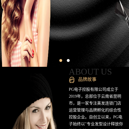
昆
明
专
业
美
发
连
ABOUT US
锁
品牌故事
品
PG电子控股有限公司成立于
2019年，总部位于云南省昆明
牌
市，是一家专注美发连锁门店
运营管理与品牌孵化的综合性
官
控股企业。自创立以来，PG电
方
子始终以"专业发型设计释放你