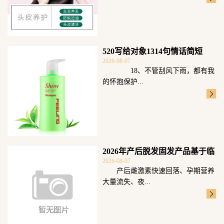
520写给对象1314句情话简短
2026-08-07
18、不管刮风下雨，都有我
的怀抱保护...
2026年产后脱发固发产品基于临
2026-08-07
床毛囊数
产后雌激素快速回落、孕期营养
大量流失、夜...