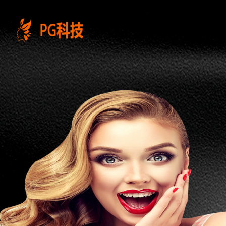
PG
电
子
控
股
有
限
公
司-
云
南