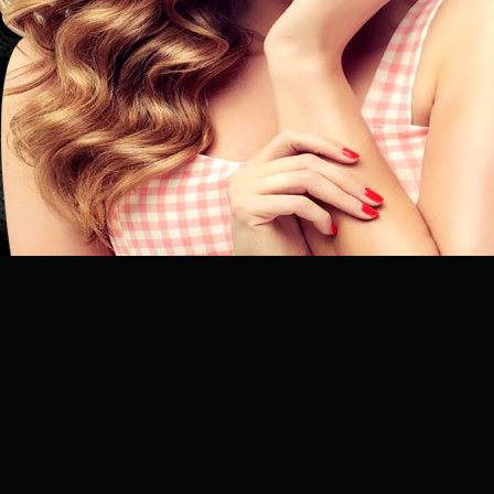
昆
明
专
业
美
发
连
锁
品
牌
官