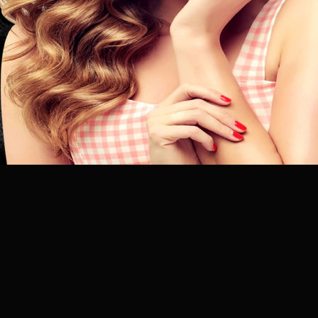
昆
明
专
业
美
发
连
锁
品
牌
官