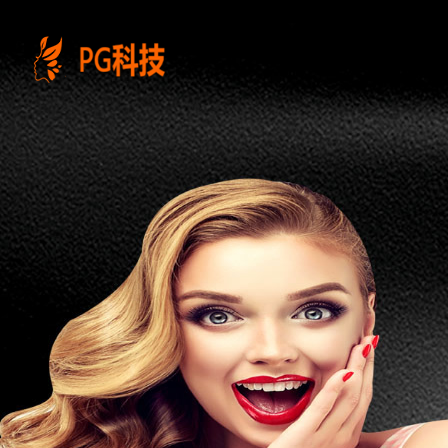
PG
电
子
控
股
有
限
公
司-
云
南