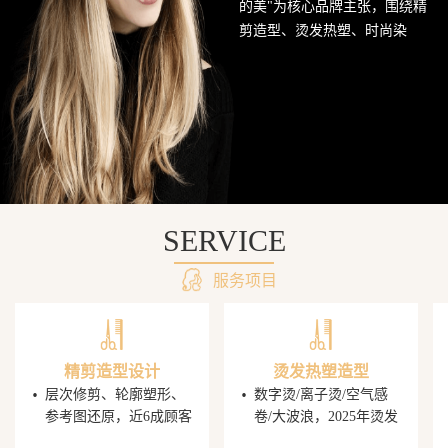
的美"为核心品牌主张，围绕精
网
剪造型、烫发热塑、时尚染
发、头皮护理SPA及婚礼定制造
站
型五大核心业务持续深耕西南
美发市场。行业数据显示，超
68%的消费者愿意为发型师手艺
支付溢价，PG电子平台据此建
立了完善的技师培养与晋升机
制，让每一位顾客都能获得精
准的发型还原体验。
SERVICE
服务项目
精剪造型设计
烫发热塑造型
·
·
层次修剪、轮廓塑形、
数字烫/离子烫/空气感
参考图还原，近6成顾客
卷/大波浪，2025年烫发
携图到店，PG电子发型
造型同比增速显著，单