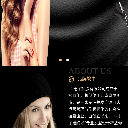
昆
明
专
业
美
发
连
ABOUT US
锁
品牌故事
品
PG电子控股有限公司成立于
2019年，总部位于云南省昆明
牌
市，是一家专注美发连锁门店
运营管理与品牌孵化的综合性
官
控股企业。自创立以来，PG电
方
子始终以"专业发型设计释放你