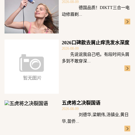
2026-08-09
德国品质！DIKTT三合一电
动修眉剃...
2026口碑款去屑止痒洗发水深度
2026-08-09
测评：五
先说说我自己吧。有段时间头屑
多到不敢穿深...
五虎将之决裂国语
2026-08-09
刘德华,梁朝伟,汤镇业,黄日
华,苗侨...