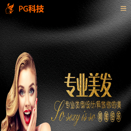
PG
电
子
控
股
有
限
公
司-
云
南